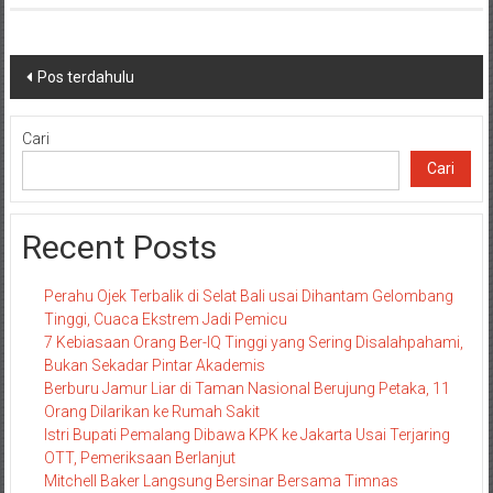
Navigasi
Pos terdahulu
pos
Cari
Cari
Recent Posts
Perahu Ojek Terbalik di Selat Bali usai Dihantam Gelombang
Tinggi, Cuaca Ekstrem Jadi Pemicu
7 Kebiasaan Orang Ber-IQ Tinggi yang Sering Disalahpahami,
Bukan Sekadar Pintar Akademis
Berburu Jamur Liar di Taman Nasional Berujung Petaka, 11
Orang Dilarikan ke Rumah Sakit
Istri Bupati Pemalang Dibawa KPK ke Jakarta Usai Terjaring
OTT, Pemeriksaan Berlanjut
Mitchell Baker Langsung Bersinar Bersama Timnas