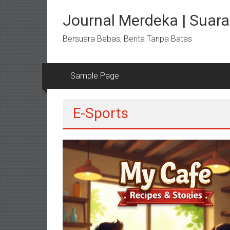
Lompat
ke
Journal Merdeka | Suara 
konten
Bersuara Bebas, Berita Tanpa Batas
Sample Page
E-Sports