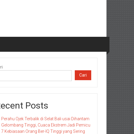
ri
Cari
ecent Posts
Perahu Ojek Terbalik di Selat Bali usai Dihantam
Gelombang Tinggi, Cuaca Ekstrem Jadi Pemicu
7 Kebiasaan Orang Ber-IQ Tinggi yang Sering