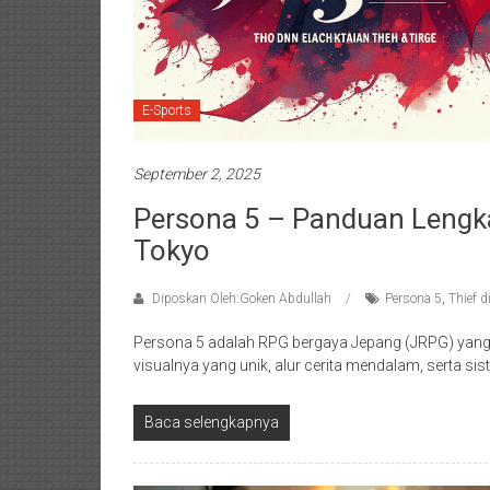
E-Sports
September 2, 2025
Persona 5 – Panduan Lengk
Tokyo
Diposkan Oleh:Goken Abdullah
Persona 5
,
Thief d
Persona 5 adalah RPG bergaya Jepang (JRPG) yang 
visualnya yang unik, alur cerita mendalam, serta si
Baca selengkapnya