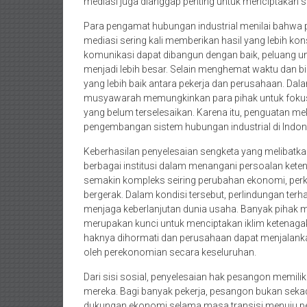
mediasi juga dianggap penting untuk menciptakan so
Para pengamat hubungan industrial menilai bahwa pe
mediasi sering kali memberikan hasil yang lebih kon
komunikasi dapat dibangun dengan baik, peluang 
menjadi lebih besar. Selain menghemat waktu dan 
yang lebih baik antara pekerja dan perusahaan. Dal
musyawarah memungkinkan para pihak untuk fokus ke
yang belum terselesaikan. Karena itu, penguatan m
pengembangan sistem hubungan industrial di Indon
Keberhasilan penyelesaian sengketa yang melibatka
berbagai institusi dalam menangani persoalan keten
semakin kompleks seiring perubahan ekonomi, perk
bergerak. Dalam kondisi tersebut, perlindungan terh
menjaga keberlanjutan dunia usaha. Banyak pihak 
merupakan kunci untuk menciptakan iklim ketenagak
haknya dihormati dan perusahaan dapat menjalanka
oleh perekonomian secara keseluruhan.
Dari sisi sosial, penyelesaian hak pesangon memili
mereka. Bagi banyak pekerja, pesangon bukan sekad
dukungan ekonomi selama masa transisi menuju peke