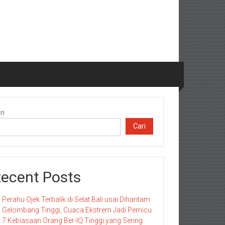
ri
Cari
ecent Posts
Perahu Ojek Terbalik di Selat Bali usai Dihantam
Gelombang Tinggi, Cuaca Ekstrem Jadi Pemicu
7 Kebiasaan Orang Ber-IQ Tinggi yang Sering