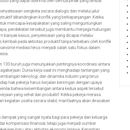
lusi yang dapat diterima oleh semua pihak yang terlibat.
nyelesaian sengketa secara dialogis dan melalui jalur
struktif dibandingkan konflik yang berkepanjangan. Ketika
untuk mencapai kesepakatan yang saling menguntungkan
biaya, pendekatan tersebut juga membantu menjaga hubungan
am banyak kasus, penyelesaian yang dicapai melalui
mbali pada aktivitas produktif tanpa terbebani oleh konflik
ekanisme mediasi terus menjadi salah satu fokus dalam
esia.
n 130 buruh juga menunjukkan pentingnya koordinasi antara
agakerjaan. Dunia kerja saat ini menghadapi tantangan yang
embangan teknologi, dan dinamika industri yang terus
adap hak pekerja harus berjalan beriringan dengan upaya
menilai bahwa keseimbangan antara kedua aspek tersebut
erjaan yang sehat dan produktif. Ketika pekerja merasa
n kegiatan usaha secara stabil, manfaatnya akan dirasakan
ki dampak yang sangat nyata bagi para pekerja dan keluarga
ar kompensasi finansial, tetapi juga menjadi sumber
rjaan baru atau aktivitas ekonomi lainnya. Kepastian