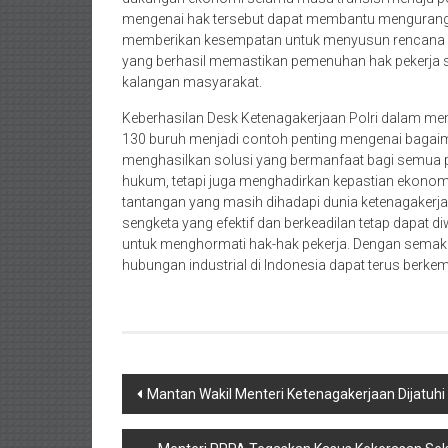
mengenai hak tersebut dapat membantu mengurangi
memberikan kesempatan untuk menyusun rencana keu
yang berhasil memastikan pemenuhan hak pekerja se
kalangan masyarakat.
Keberhasilan Desk Ketenagakerjaan Polri dalam m
130 buruh menjadi contoh penting mengenai bagaim
menghasilkan solusi yang bermanfaat bagi semua pi
hukum, tetapi juga menghadirkan kepastian ekonomi
tantangan yang masih dihadapi dunia ketenagaker
sengketa yang efektif dan berkeadilan tetap dapat 
untuk menghormati hak-hak pekerja. Dengan semaki
hubungan industrial di Indonesia dapat terus berke
Navigasi
Mantan Wakil Menteri Ketenagakerjaan Dijatuhi
pos