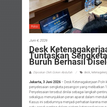
Polisi
Juni 4, 2026
Desk Ketenagakerjaa
Tuntaskan Sengketa
Buruh Berhasil Dise
Diposkan Oleh:Goken Abdullah
desk
,
ketenagaker
Jakarta, 3 Juni 2026
– Desk Ketenagakerjaan Polri k
penyelesaian sengketa pesangon yang melibatkan 
Penyelesaian tersebut dinilai sebagai langkah pent
sekaligus menunjukkan peran aparat dalam menduku
Kasus ini sebelumnya menjadi perhatian karena m