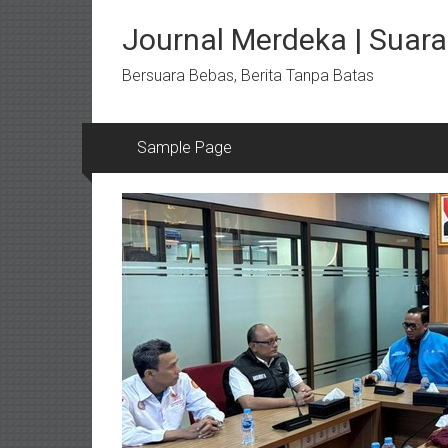
Lompat
ke
Journal Merdeka | Suara 
konten
Bersuara Bebas, Berita Tanpa Batas
Sample Page