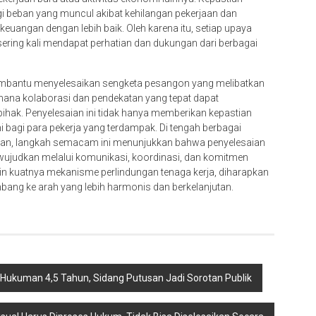
 beban yang muncul akibat kehilangan pekerjaan dan
angan dengan lebih baik. Oleh karena itu, setiap upaya
ring kali mendapat perhatian dan dukungan dari berbagai
embantu menyelesaikan sengketa pesangon yang melibatkan
ana kolaborasi dan pendekatan yang tepat dapat
hak. Penyelesaian ini tidak hanya memberikan kepastian
 bagi para pekerja yang terdampak. Di tengah berbagai
jaan, langkah semacam ini menunjukkan bahwa penyelesaian
diwujudkan melalui komunikasi, koordinasi, dan komitmen
n kuatnya mekanisme perlindungan tenaga kerja, diharapkan
mbang ke arah yang lebih harmonis dan berkelanjutan.
 Hukuman 4,5 Tahun, Sidang Putusan Jadi Sorotan Publik