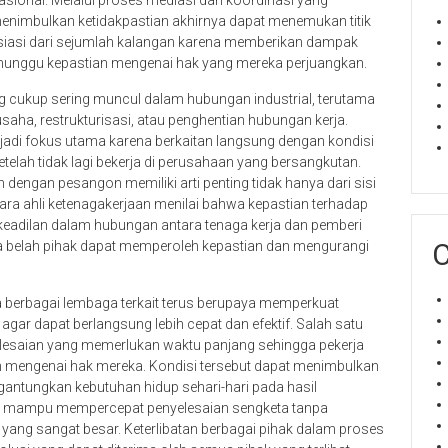
asional. Melalui proses mediasi dan koordinasi yang
enimbulkan ketidakpastian akhirnya dapat menemukan titik
esiasi dari sejumlah kalangan karena memberikan dampak
enunggu kepastian mengenai hak yang mereka perjuangkan.
 cukup sering muncul dalam hubungan industrial, terutama
aha, restrukturisasi, atau penghentian hubungan kerja.
enjadi fokus utama karena berkaitan langsung dengan kondisi
lah tidak lagi bekerja di perusahaan yang bersangkutan.
 dengan pesangon memiliki arti penting tidak hanya dari sisi
Para ahli ketenagakerjaan menilai bahwa kepastian terhadap
keadilan dalam hubungan antara tenaga kerja dan pemberi
C
ua belah pihak dapat memperoleh kepastian dan mengurangi
 berbagai lembaga terkait terus berupaya memperkuat
ar dapat berlangsung lebih cepat dan efektif. Salah satu
lesaian yang memerlukan waktu panjang sehingga pekerja
mengenai hak mereka. Kondisi tersebut dapat menimbulkan
antungkan kebutuhan hidup sehari-hari pada hasil
ang mampu mempercepat penyelesaian sengketa tanpa
yang sangat besar. Keterlibatan berbagai pihak dalam proses