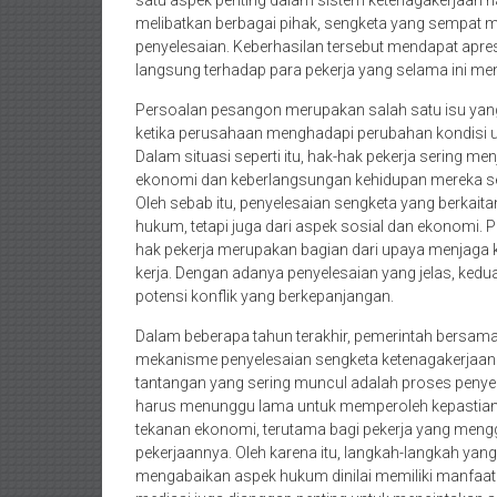
satu aspek penting dalam sistem ketenagakerjaan n
melibatkan berbagai pihak, sengketa yang sempat m
penyelesaian. Keberhasilan tersebut mendapat apr
langsung terhadap para pekerja yang selama ini m
Persoalan pesangon merupakan salah satu isu yang
ketika perusahaan menghadapi perubahan kondisi us
Dalam situasi seperti itu, hak-hak pekerja sering m
ekonomi dan keberlangsungan kehidupan mereka sete
Oleh sebab itu, penyelesaian sengketa yang berkaitan
hukum, tetapi juga dari aspek sosial dan ekonomi. 
hak pekerja merupakan bagian dari upaya menjaga 
kerja. Dengan adanya penyelesaian yang jelas, ked
potensi konflik yang berkepanjangan.
Dalam beberapa tahun terakhir, pemerintah bersama
mekanisme penyelesaian sengketa ketenagakerjaan ag
tantangan yang sering muncul adalah proses penye
harus menunggu lama untuk memperoleh kepastian 
tekanan ekonomi, terutama bagi pekerja yang mengg
pekerjaannya. Oleh karena itu, langkah-langkah y
mengabaikan aspek hukum dinilai memiliki manfaat 