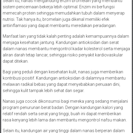
Selain itu, nanas mengandung enzim bromelain yang membantu
sistem pencernaan bekerja lebih optimal. Enzim ini berfungsi
memecah protein sehingga memudahkan tubuh dalam menyerap
nutrisi. Tak hanya itu, bromelain juga dikenal memiliki efek
antiinflamasi yang dapat membantu meredakan peradangan.
Manfaat lain yang tidak kalah penting adalah kemampuannya dalam
menjaga kesehatan jantung. Kandungan antioksidan dan serat
dalam nanas membantu mengontrol kadar kolesterol serta menjaga
aliran darah tetap lancar, sehingga risiko penyakit kardiovaskular
dapat ditekan.
Bagi yang peduli dengan kesehatan kulit, nanas juga memberikan
kontribusi positif. Kandungan antioksidan di dalamnya membantu
melawan radikal bebas yang dapat menyebabkan penuaan dini,
sehingga kulit tampak lebih sehat dan segar.
Nanas juga cocok dikonsumsi bagi mereka yang sedang menjalani
program penurunan berat badan. Dengan kandungan kalori yang
relatif rendah serta serat yang tinggi, buah ini dapat memberikan
rasa kenyang lebih lama dan membantu mengontrol nafsu makan.
Selain itu, kandungan air yang tinggi dalam nanas berperan dalam