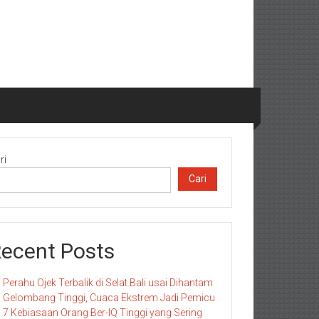
ri
Cari
ecent Posts
Perahu Ojek Terbalik di Selat Bali usai Dihantam
Gelombang Tinggi, Cuaca Ekstrem Jadi Pemicu
7 Kebiasaan Orang Ber-IQ Tinggi yang Sering