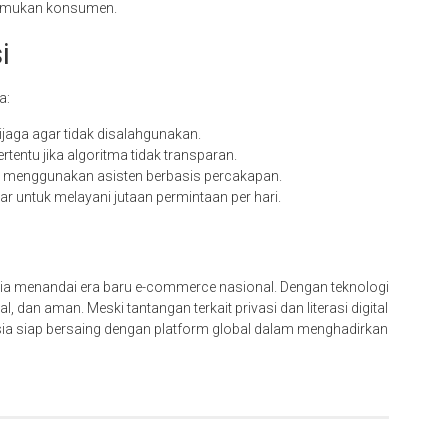
itemukan konsumen.
i
a:
ijaga agar tidak disalahgunakan.
tentu jika algoritma tidak transparan.
a menggunakan asisten berbasis percakapan.
r untuk melayani jutaan permintaan per hari.
esia menandai era baru e-commerce nasional. Dengan teknologi
l, dan aman. Meski tantangan terkait privasi dan literasi digital
ia siap bersaing dengan platform global dalam menghadirkan