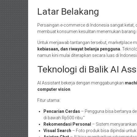
Latar Belakang
Persaingan e-commerce di Indonesia sangat ketat, de
membuat konsumen kesulitan menemukan barang s
Untuk menjawab tantangan tersebut, marketplace
kebiasaan, dan riwayat belanja pengguna
. Teknol
namun kini mulai diterapkan secara luas di Indonesi
Teknologi di Balik AI Ass
AI Assistant bekerja dengan menggabungkan
machi
computer vision
.
Fitur utama:
Pencarian Cerdas
– Pengguna bisa bertanya den
di bawah Rp500 ribu.”
Rekomendasi Personal
– Sistem menyarankan 
Visual Search
– Foto produk bisa dipindai untu