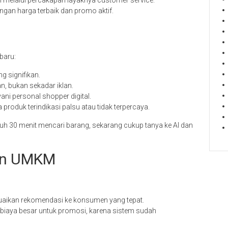
 melalui percakapan layaknya customer service.
gan harga terbaik dan promo aktif.
baru:
g signifikan.
, bukan sekadar iklan.
i personal shopper digital.
 produk terindikasi palsu atau tidak terpercaya.
 30 menit mencari barang, sekarang cukup tanya ke AI dan
dan UMKM
aikan rekomendasi ke konsumen yang tepat.
n biaya besar untuk promosi, karena sistem sudah