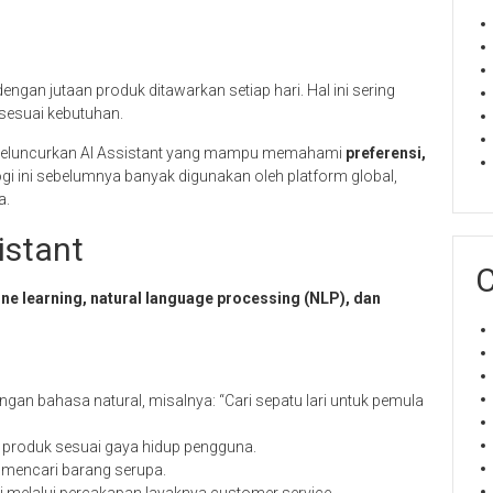
ngan jutaan produk ditawarkan setiap hari. Hal ini sering
esuai kebutuhan.
 meluncurkan AI Assistant yang mampu memahami
preferensi,
ogi ini sebelumnya banyak digunakan oleh platform global,
a.
istant
C
ne learning, natural language processing (NLP), dan
gan bahasa natural, misalnya: “Cari sepatu lari untuk pemula
produk sesuai gaya hidup pengguna.
k mencari barang serupa.