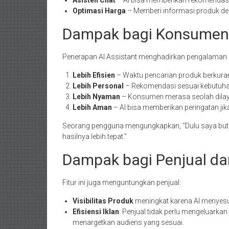
Asisten Chat
– AI bisa memberikan rekomendasi
Optimasi Harga
– Memberi informasi produk den
Dampak bagi Konsumen
Penerapan AI Assistant menghadirkan pengalaman 
Lebih Efisien
– Waktu pencarian produk berkuran
Lebih Personal
– Rekomendasi sesuai kebutuhan
Lebih Nyaman
– Konsumen merasa seolah dilayan
Lebih Aman
– AI bisa memberikan peringatan jika
Seorang pengguna mengungkapkan, “Dulu saya butuh
hasilnya lebih tepat.”
Dampak bagi Penjual 
Fitur ini juga menguntungkan penjual:
Visibilitas Produk
meningkat karena AI menyesu
Efisiensi Iklan
: Penjual tidak perlu mengeluarka
menargetkan audiens yang sesuai.