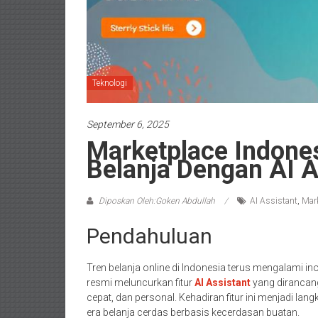
Teknologi
September 6, 2025
Marketplace Indones
Belanja Dengan AI A
Diposkan Oleh:Goken Abdullah
AI Assistant
,
Mark
Pendahuluan
Tren belanja online di Indonesia terus mengalami in
resmi meluncurkan fitur
AI Assistant
yang dirancan
cepat, dan personal. Kehadiran fitur ini menjadi 
era belanja cerdas berbasis kecerdasan buatan.