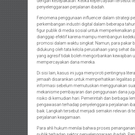
dengan kesepakatan. Ketika kepercayaan tersebut t
penyelenggaraan perjalanan ibadah.
Fenomena penggunaan influencer dalam strategi pe
perkembangan industri digital dalam beberapa tahu
figur publik di media sosial untuk memperkenalkan
dianggap efektif karena mampu membangun kedek
promosi dalam waktu singkat. Namun, para pakar b
didukung oleh tata kelola perusahaan yang sehat 
yang agresif tidak boleh mengorbankan kewajiban 
mempercayakan dana mereka.
Di sisi lain, kasus ini juga menyoroti pentingnya li
jemaah disarankan untuk memperhatikan legalitas p
informasi sebelum memutuskan menggunakan suatu
mekanisme pembayaran dan penggunaan dana juga 
risiko di kemudian hari. Pemerintah dan berbagai l
pengawasan terhadap penyelenggara perjalanan ib
baik. Langkah tersebut menjadi semakin relevan di
perjalanan keagamaan.
Para ahli hukum menilai bahwa proses penanganan k
publik terhadap sektor penyelenggaraan ibadah. P