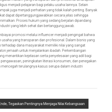
gus menjadi pelajaran bagi pelaku usaha lainnya. Selain
mpak juga menjadi perhatian yang tidak kalah penting. Banyak
akat dapat dipertanggungjawabkan secara jelas sehingga
minimalkan. Proses hukum yang sedang berjalan dipandang
ndustri yang lebih sehat dan bertanggung jawab.
ayai promosi melalui influencer menjadi pengingat bahwa
an usaha yang transparan dan profesional. Dalam bisnis yang
b terhadap dana masyarakat memiliki nilai yang sangat
calon jemaah untuk menjalankan ibadah. Perkembangan
ang menantikan kejelasan serta penyelesaian yang adil bagi
n pengawasan, peningkatan literasi konsumen, dan penegakan
mencegah terulangnya kasus serupa dalam industri
 Ende, Tegaskan Pentingnya Menjaga Nilai Kebangsaan