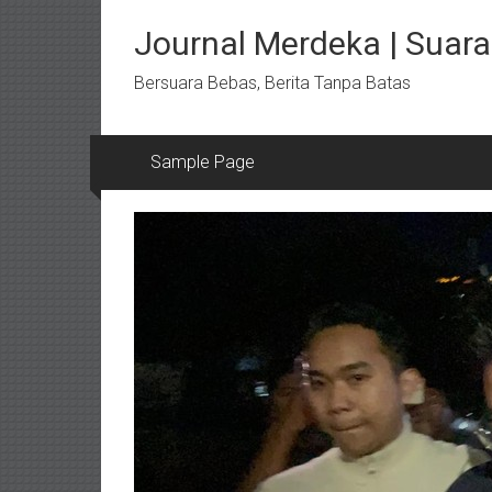
Lompat
ke
Journal Merdeka | Suara 
konten
Bersuara Bebas, Berita Tanpa Batas
Sample Page