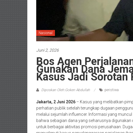
Nasional
Juni 2, 2026
Bos Agen Perjalana
Gunakan Dana Jema
Kasus Jadi Sorotan 
Diposkan Oleh:Goken Abdullah
peristiwa
Jakarta, 2 Juni 2026
– Kasus yang melibatkan pimp
perhatian publik setelah terungkap dugaan penggu
melalui sejumlah influencer. Informasi yang muncu
bahwa sebagian dana yang seharusnya digunakan u
untuk berbagai aktivitas promosi perusahaan. Dug