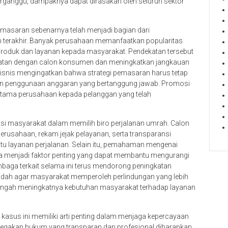
erganggu, dampaknya dapat dirasakan oleh seluruh sektor
masaran sebenarnya telah menjadi bagian dari
n terakhir. Banyak perusahaan memanfaatkan popularitas
 produk dan layanan kepada masyarakat. Pendekatan tersebut
atan dengan calon konsumen dan meningkatkan jangkauan
isnis mengingatkan bahwa strategi pemasaran harus tetap
dan penggunaan anggaran yang bertanggung jawab. Promosi
utama perusahaan kepada pelanggan yang telah
terasi masyarakat dalam memilih biro perjalanan umrah. Calon
erusahaan, rekam jejak pelayanan, serta transparansi
 layanan perjalanan. Selain itu, pemahaman mengenai
menjadi faktor penting yang dapat membantu mengurangi
embaga terkait selama ini terus mendorong peningkatan
adah agar masyarakat memperoleh perlindungan yang lebih
 tengah meningkatnya kebutuhan masyarakat terhadap layanan
asus ini memiliki arti penting dalam menjaga kepercayaan
enegakan hukum yang transparan dan profesional diharapkan