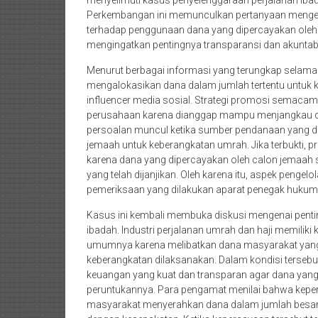
menyelimuti kasus penyelenggaraan perjalanan ib
Perkembangan ini memunculkan pertanyaan mengen
terhadap penggunaan dana yang dipercayakan oleh m
mengingatkan pentingnya transparansi dan akuntabi
Menurut berbagai informasi yang terungkap selam
mengalokasikan dana dalam jumlah tertentu untuk k
influencer media sosial. Strategi promosi semaca
perusahaan karena dianggap mampu menjangkau cal
persoalan muncul ketika sumber pendanaan yang dig
jemaah untuk keberangkatan umrah. Jika terbukti, pr
karena dana yang dipercayakan oleh calon jemaah
yang telah dijanjikan. Oleh karena itu, aspek peng
pemeriksaan yang dilakukan aparat penegak hukum
Kasus ini kembali membuka diskusi mengenai pent
ibadah. Industri perjalanan umrah dan haji memiliki
umumnya karena melibatkan dana masyarakat yang 
keberangkatan dilaksanakan. Dalam kondisi tersebut
keuangan yang kuat dan transparan agar dana yang
peruntukannya. Para pengamat menilai bahwa keper
masyarakat menyerahkan dana dalam jumlah besar