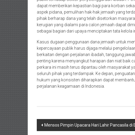
dapat memberikan kepastian bagi para korban sekali
aspek pidana, pemulihan hak-hak jemaah yang terda
pihak berharap dana yang telah disetorkan masyar
kerugian yang dialami para calon jemaah dapat di
sebagai bagian dari upaya menciptakan tata kelola i
Kasus dugaan penggunaan dana jemaah untuk membi
kepercayaan publik harus dijaga melalui pengelola
berkaitan dengan perjalanan ibadah, tanggung jawa
penting karena menyangkut harapan dan niat baik 
perkara ini masih terus dipantau oleh masyarakat y
seluruh pihak yang terdampak. Ke depan, penguata
hukum yang konsisten diharapkan dapat membantu 
perjalanan keagamaan di Indonesia.
Navigasi
Mensos Pimpin Upacara Hari Lahir Pancasila di
pos