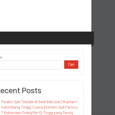
ri
Cari
ecent Posts
Perahu Ojek Terbalik di Selat Bali usai Dihantam
Gelombang Tinggi, Cuaca Ekstrem Jadi Pemicu
7 Kebiasaan Orang Ber-IQ Tinggi yang Sering