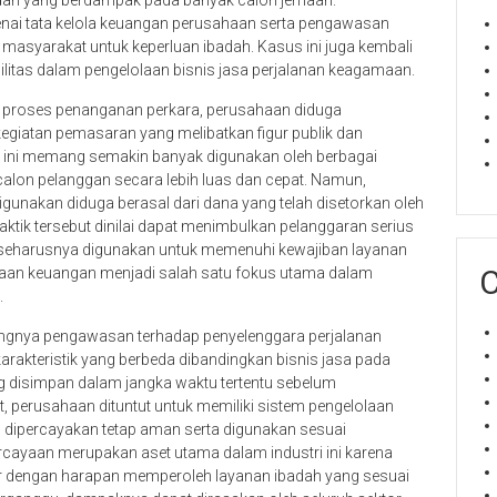
adah yang berdampak pada banyak calon jemaah.
ai tata kelola keuangan perusahaan serta pengawasan
asyarakat untuk keperluan ibadah. Kasus ini juga kembali
litas dalam pengelolaan bisnis jasa perjalanan keagamaan.
a proses penanganan perkara, perusahaan diduga
egiatan pemasaran yang melibatkan figur publik dan
m ini memang semakin banyak digunakan oleh berbagai
on pelanggan secara lebih luas dan cepat. Namun,
unakan diduga berasal dari dana yang telah disetorkan oleh
aktik tersebut dinilai dapat menimbulkan pelanggaran serius
 seharusnya digunakan untuk memenuhi kewajiban layanan
C
elolaan keuangan menjadi salah satu fokus utama dalam
.
ingnya pengawasan terhadap penyelenggara perjalanan
 karakteristik yang berbeda dibandingkan bisnis jasa pada
disimpan dalam jangka waktu tertentu sebelum
, perusahaan dituntut untuk memiliki sistem pengelolaan
 dipercayakan tetap aman serta digunakan sesuai
cayaan merupakan aset utama dalam industri ini karena
 dengan harapan memperoleh layanan ibadah yang sesuai