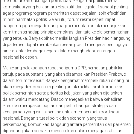
membutuhkan dukungan politik luas. Pengamat politik menilai
komunikasi yang baik antara eksekutif dan legislatif sangat penting
agar program-program pemerintah dapat berjalan lebih efektif dan
minim hambatan politik. Selain itu, forum resmi seperti rapat
paripurna juga menjadi ruang bagi pemerintah untuk menunjukkan
komitmen terhadap prinsip demokrasi dan tata kelola pemerintahan
yang terbuka. Banyak pihak menilai langkah Presiden hadir langsung
di parlemen dapat memberikan pesan positif mengenai pentingnya
sinergi antar lembaga negara dalam menghadapi tantangan
nasional ke depan.
Menjelang pelaksanaan rapat paripurna DPR, perhatian publik kini
tertuju pada substansi yang akan disampaikan Presiden Prabowo
dalam forum tersebut. Banyak pengamat memperkirakan sidang ini
akan menjadi momentum penting untuk melihat arah komunikasi
politik pemerintah serta prioritas kebijakan yang akan dijalankan
dalam waktu mendatang. Dasco menegaskan bahwa kehadiran
Presiden merupakan bagian dari pertimbangan strategis dan
kenegaraan yang dinilai penting untuk memperkuat koordinasi
nasional. Dengan situasi politik dan ekonomi yang terus
berkembang, komunikasi langsung antara pemerintah dan parlemen
dipandang akan semakin menentukan dalam menjaga stabilitas