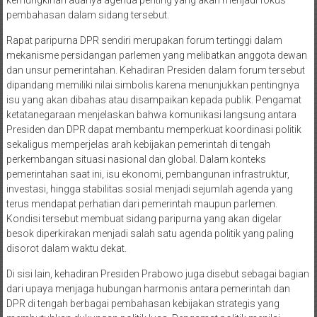
kemungkinan adanya agenda penting yang akan menjadi fokus
pembahasan dalam sidang tersebut.
Rapat paripurna DPR sendiri merupakan forum tertinggi dalam
mekanisme persidangan parlemen yang melibatkan anggota dewan
dan unsur pemerintahan. Kehadiran Presiden dalam forum tersebut
dipandang memiliki nilai simbolis karena menunjukkan pentingnya
isu yang akan dibahas atau disampaikan kepada publik. Pengamat
ketatanegaraan menjelaskan bahwa komunikasi langsung antara
Presiden dan DPR dapat membantu memperkuat koordinasi politik
sekaligus memperjelas arah kebijakan pemerintah di tengah
perkembangan situasi nasional dan global. Dalam konteks
pemerintahan saat ini, isu ekonomi, pembangunan infrastruktur,
investasi, hingga stabilitas sosial menjadi sejumlah agenda yang
terus mendapat perhatian dari pemerintah maupun parlemen.
Kondisi tersebut membuat sidang paripurna yang akan digelar
besok diperkirakan menjadi salah satu agenda politik yang paling
disorot dalam waktu dekat.
Di sisi lain, kehadiran Presiden Prabowo juga disebut sebagai bagian
dari upaya menjaga hubungan harmonis antara pemerintah dan
DPR di tengah berbagai pembahasan kebijakan strategis yang