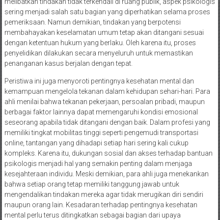
melibatkan tindakan tidak terkendali di ruang publik, aspek psikologis
sering menjadi salah satu bagian yang diperhatikan selama proses
pemeriksaan. Namun demikian, tindakan yang berpotensi
membahayakan keselamatan umum tetap akan ditangani sesuai
dengan ketentuan hukum yang berlaku. Oleh karena itu, proses
penyelidikan dilakukan secara menyeluruh untuk memastikan
penanganan kasus berjalan dengan tepat.
Peristiwa ini juga menyoroti pentingnya kesehatan mental dan
kemampuan mengelola tekanan dalam kehidupan sehari-hari. Para
ahli menilai bahwa tekanan pekerjaan, persoalan pribadi, maupun
berbagai faktor lainnya dapat memengaruhi kondisi emosional
seseorang apabila tidak ditangani dengan baik. Dalam profesi yang
memiliki tingkat mobilitas tinggi seperti pengemudi transportasi
online, tantangan yang dihadapi setiap hari sering kali cukup
kompleks. Karena itu, dukungan sosial dan akses terhadap bantuan
psikologis menjadi hal yang semakin penting dalam menjaga
kesejahteraan individu. Meski demikian, para ahli juga menekankan
bahwa setiap orang tetap memiliki tanggung jawab untuk
mengendalikan tindakan mereka agar tidak merugikan diri sendiri
maupun orang lain. Kesadaran terhadap pentingnya kesehatan
mental perlu terus ditingkatkan sebagai bagian dari upaya