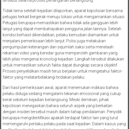
tersebut selama proses penanganan berlangsung.
Tidak lama setelah kejadian dilaporkan, aparat kepolisian bersama
petugas terkait bergerak menuju lokasi untuk mengamankan situasi.
Petugas berupaya memastikan bahwa tidak ada gangguan lebih
lanjut yang dapat membahayakan pengguna jalan lainnya. Setelah
kondisi berhasil dikendalikan, pelaku kemudian diamankan untuk
menjalani pemeriksaan lebih lanjut. Polisi juga melakukan
pengumpulan keterangan dari sejumlah saksi serta menelaah
rekaman video yang beredar guna memperoleh gambaran yang
lebih jelas mengenai kronologi kejadian. Langkah tersebut dilakukan
untuk memastikan seluruh fakta dapat diungkap secara objektif.
Proses penyelidikan masih terus berjalan untuk mengetahui faktor-
faktor yang melatarbelakangi tindakan pelaku.
Dari hasil pemeriksaan awal, aparat menemukan indikasi bahwa
pelaku diduga sedang mengalami tekanan emosional yang cukup
berat sebelum kejadian berlangsung. Meski demikian, pihak
kepolisian menegaskan bahwa seluruh aspek yang berkaitan
dengan insiden tersebut masih dalam tahap pendalaman. Penyidik
berupaya mengidentifikasi apakah terdapat faktor lain yang turut
memengaruhi perilaku pelaku pada saat kejadian. Dalam kasus yang