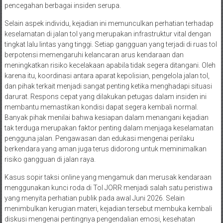
pencegahan berbagai insiden serupa.
Selain aspek individu, kejadian ini memunculkan perhatian terhadap
keselamatan di jalan tol yang merupakan infrastruktur vital dengan
tingkat lalu lintas yang tinggi. Setiap gangguan yang terjadi di ruas tol
berpotensi memengaruhi kelancaran arus kendaraan dan
meningkatkan risiko kecelakaan apabila tidak segera ditangani. Oleh
karena itu, koordinasi antara aparat kepolisian, pengelola jalan tol,
dan pihak terkait menjadi sangat penting ketika menghadapi situasi
darurat. Respons cepat yang dilakukan petugas dalam insiden ini
membantu memastikan kondisi dapat segera kembali normal.
Banyak pihak menilai bahwa kesiapan dalam menangani kejadian
tak terduga merupakan faktor penting dalam menjaga keselamatan
pengguna jalan. Pengawasan dan edukasi mengenai perilaku
berkendara yang aman juga terus didorong untuk meminimalkan
risiko gangguan di jalan raya.
Kasus sopir taksi online yang mengamuk dan merusak kendaraan
menggunakan kunci roda di Tol JORR menjadi salah satu peristiwa
yang menyita perhatian publik pada awal Juni 2026. Selain
menimbulkan kerugian materi, kejadian tersebut membuka kembali
diskusi mengenai pentingnya pengendalian emosi, kesehatan