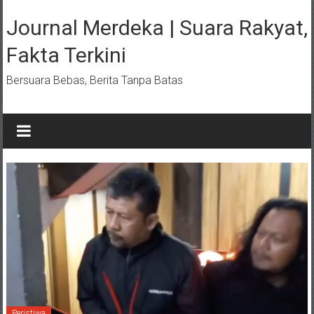
Lompat
ke
Journal Merdeka | Suara Rakyat,
konten
Fakta Terkini
Bersuara Bebas, Berita Tanpa Batas
Peristiwa