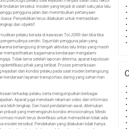
si psikologis pelaku saat kejadian menjadi salah satu faktor
indakan tersebut. Insiden yang terjadi di salah satu jalur lalu
ngganggu pengguna jalan dan menimbulkan pertanyaan
k biasa. Penyelidikan terus dilakukan untuk memastikan
engkap dan objektif.
kemudikan pelaku berada di kawasan Tol JORR dan tiba-tiba
 pengemudinya sendiri. Sejumlah pengguna jalan yang
karena berlangsung di tengah aktivitas lalu lintas yang masih
bar memperlihatkan bagaimana kendaraan mengalami
gaja. Tidak lama setelah laporan diterima, aparat kepolisian
dentifikasi pihak yang terlibat. Proses pemeriksaan
C
 kejadian dan kondisi pelaku pada saat insiden berlangsung.
an kendaraan layanan transportasi daring yang sehari-hari
riksaan terhadap pelaku serta mengumpulkan berbagai
 kejadian. Aparat juga menelaah rekaman video dan informasi
a lebih lengkap. Dari hasil pendalaman awal, ditemukan
an pribadi yang memengaruhi kondisi emosionalnya. Meski
ormasi masih terus diverifikasi untuk memastikan tidak ada
inya insiden tersebut. Pendekatan yang dilakukan tidak hanya