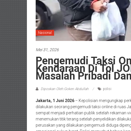
Nasional
Mei 31, 2026
Pengemudi Taksi On
Kendaraan Di Tol J
Masalah Pribadi Da
Diposkan Oleh:Goken Abdullah
polisi
Jakarta, 1 Juni 2026
– Kepolisian mengungkap perk
dilakukan seorang pengemudi taksi online di ruas Ja
sempat menjadi perhatian publik setelah rekaman vid
menemukan titik terang setelah penyelidikan dilakuk
perusakan yang dilakukan pengemudi diduga dipeng