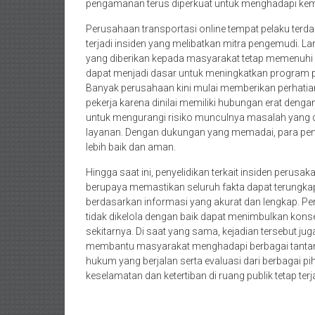
pengamanan terus diperkuat untuk menghadapi kem
Perusahaan transportasi online tempat pelaku terdaf
terjadi insiden yang melibatkan mitra pengemudi. 
yang diberikan kepada masyarakat tetap memenuhi s
dapat menjadi dasar untuk meningkatkan program
Banyak perusahaan kini mulai memberikan perhatian
pekerja karena dinilai memiliki hubungan erat denga
untuk mengurangi risiko munculnya masalah yang
layanan. Dengan dukungan yang memadai, para peng
lebih baik dan aman.
Hingga saat ini, penyelidikan terkait insiden perus
berupaya memastikan seluruh fakta dapat terungk
berdasarkan informasi yang akurat dan lengkap. Pe
tidak dikelola dengan baik dapat menimbulkan konse
sekitarnya. Di saat yang sama, kejadian tersebut
membantu masyarakat menghadapi berbagai tantang
hukum yang berjalan serta evaluasi dari berbagai pi
keselamatan dan ketertiban di ruang publik tetap terj