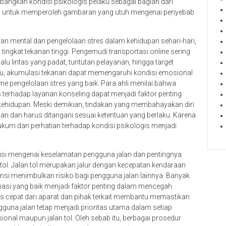
angkan kondisi psikologis pelaku sebagai bagian dari
ting untuk memperoleh gambaran yang utuh mengenai penyebab
an mental dan pengelolaan stres dalam kehidupan sehari-hari,
 tingkat tekanan tinggi. Pengemudi transportasi online sering
lu lintas yang padat, tuntutan pelayanan, hingga target
entu, akumulasi tekanan dapat memengaruhi kondisi emosional
e pengelolaan stres yang baik. Para ahli menilai bahwa
 terhadap layanan konseling dapat menjadi faktor penting
hidupan. Meski demikian, tindakan yang membahayakan diri
kan dan harus ditangani sesuai ketentuan yang berlaku. Karena
kum dan perhatian terhadap kondisi psikologis menjadi
skusi mengenai keselamatan pengguna jalan dan pentingnya
s tol. Jalan tol merupakan jalur dengan kecepatan kendaraan
ensi menimbulkan risiko bagi pengguna jalan lainnya. Banyak
nasi yang baik menjadi faktor penting dalam mencegah
ns cepat dari aparat dan pihak terkait membantu memastikan
gguna jalan tetap menjadi prioritas utama dalam setiap
sional maupun jalan tol. Oleh sebab itu, berbagai prosedur