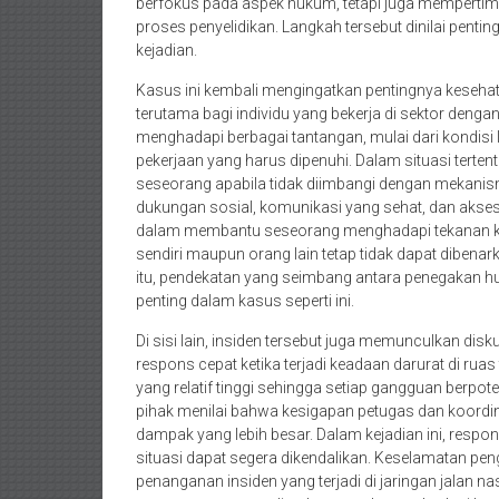
berfokus pada aspek hukum, tetapi juga mempertimb
proses penyelidikan. Langkah tersebut dinilai pen
kejadian.
Kasus ini kembali mengingatkan pentingnya kesehat
terutama bagi individu yang bekerja di sektor dengan
menghadapi berbagai tantangan, mulai dari kondisi la
pekerjaan yang harus dipenuhi. Dalam situasi tert
seseorang apabila tidak diimbangi dengan mekanism
dukungan sosial, komunikasi yang sehat, dan akses
dalam membantu seseorang menghadapi tekanan ke
sendiri maupun orang lain tetap tidak dapat dibenar
itu, pendekatan yang seimbang antara penegakan hu
penting dalam kasus seperti ini.
Di sisi lain, insiden tersebut juga memunculkan di
respons cepat ketika terjadi keadaan darurat di rua
yang relatif tinggi sehingga setiap gangguan berpot
pihak menilai bahwa kesigapan petugas dan koordi
dampak yang lebih besar. Dalam kejadian ini, respo
situasi dapat segera dikendalikan. Keselamatan pen
penanganan insiden yang terjadi di jaringan jalan na