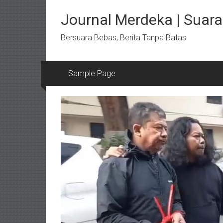
Lompat
ke
Journal Merdeka | Suara 
konten
Bersuara Bebas, Berita Tanpa Batas
Sample Page