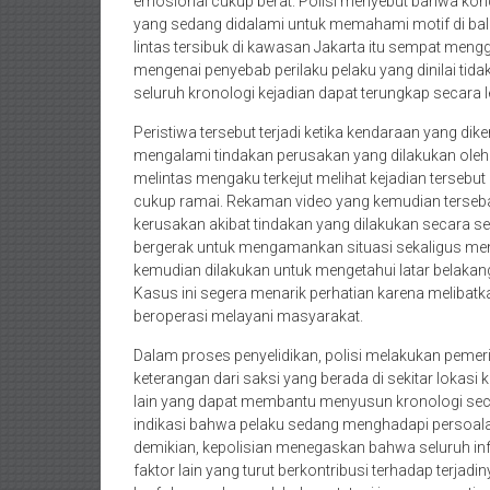
emosional cukup berat. Polisi menyebut bahwa kondi
yang sedang didalami untuk memahami motif di balik t
lintas tersibuk di kawasan Jakarta itu sempat me
mengenai penyebab perilaku pelaku yang dinilai tida
seluruh kronologi kejadian dapat terungkap secara l
Peristiwa tersebut terjadi ketika kendaraan yang di
mengalami tindakan perusakan yang dilakukan oleh
melintas mengaku terkejut melihat kejadian tersebut 
cukup ramai. Rekaman video yang kemudian terse
kerusakan akibat tindakan yang dilakukan secara sen
bergerak untuk mengamankan situasi sekaligus mengi
kemudian dilakukan untuk mengetahui latar belakang
Kasus ini segera menarik perhatian karena melibatk
beroperasi melayani masyarakat.
Dalam proses penyelidikan, polisi melakukan peme
keterangan dari saksi yang berada di sekitar lokasi
lain yang dapat membantu menyusun kronologi secar
indikasi bahwa pelaku sedang menghadapi persoal
demikian, kepolisian menegaskan bahwa seluruh inf
faktor lain yang turut berkontribusi terhadap terjad