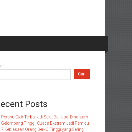
ri
Cari
ecent Posts
Perahu Ojek Terbalik di Selat Bali usai Dihantam
Gelombang Tinggi, Cuaca Ekstrem Jadi Pemicu
7 Kebiasaan Orang Ber-IQ Tinggi yang Sering