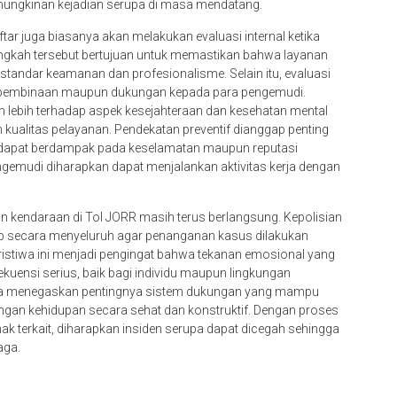
ungkinan kejadian serupa di masa mendatang.
tar juga biasanya akan melakukan evaluasi internal ketika
Langkah tersebut bertujuan untuk memastikan bahwa layanan
tandar keamanan dan profesionalisme. Selain itu, evaluasi
 pembinaan maupun dukungan kepada para pengemudi.
 lebih terhadap aspek kesejahteraan dan kesehatan mental
n kualitas pelayanan. Pendekatan preventif dianggap penting
 dapat berdampak pada keselamatan maupun reputasi
emudi diharapkan dapat menjalankan aktivitas kerja dengan
akan kendaraan di Tol JORR masih terus berlangsung. Kepolisian
ap secara menyeluruh agar penanganan kasus dilakukan
ristiwa ini menjadi pengingat bahwa tekanan emosional yang
kuensi serius, baik bagi individu maupun lingkungan
 juga menegaskan pentingnya sistem dukungan yang mampu
an kehidupan secara sehat dan konstruktif. Dengan proses
hak terkait, diharapkan insiden serupa dapat dicegah sehingga
aga.