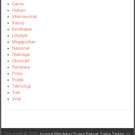
Game
Hukum
Internasional
Kasus
Kesehatan
Lifestyle
Megapolitan
Nasional
Olahraga
Otomotif
Peristiwa
Polisi
Politik
Teknologi
Tren
Viral
Copyright © 2026
Journal Merdeka | Suara Rakyat, Fakta Terkini
. All