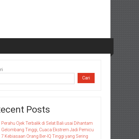
ri
Cari
ecent Posts
Perahu Ojek Terbalik di Selat Bali usai Dihantam
Gelombang Tinggi, Cuaca Ekstrem Jadi Pemicu
7 Kebiasaan Orang Ber-IQ Tinggi yang Sering