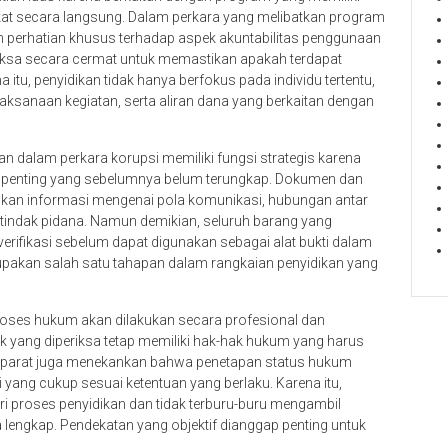
at secara langsung. Dalam perkara yang melibatkan program
 perhatian khusus terhadap aspek akuntabilitas penggunaan
riksa secara cermat untuk memastikan apakah terdapat
itu, penyidikan tidak hanya berfokus pada individu tertentu,
aksanaan kegiatan, serta aliran dana yang berkaitan dengan
dalam perkara korupsi memiliki fungsi strategis karena
ukti penting yang sebelumnya belum terungkap. Dokumen dan
ikan informasi mengenai pola komunikasi, hubungan antar
n tindak pidana. Namun demikian, seluruh barang yang
verifikasi sebelum dapat digunakan sebagai alat bukti dalam
upakan salah satu tahapan dalam rangkaian penyidikan yang
roses hukum akan dilakukan secara profesional dan
k yang diperiksa tetap memiliki hak-hak hukum yang harus
 Aparat juga menekankan bahwa penetapan status hukum
yang cukup sesuai ketentuan yang berlaku. Karena itu,
i proses penyidikan dan tidak terburu-buru mengambil
 lengkap. Pendekatan yang objektif dianggap penting untuk