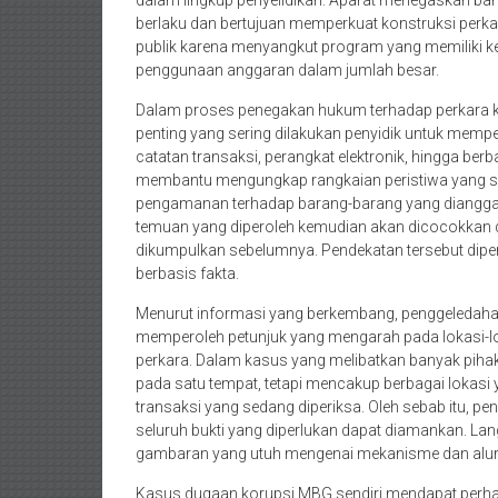
dalam lingkup penyelidikan. Aparat menegaskan ba
berlaku dan bertujuan memperkuat konstruksi perka
publik karena menyangkut program yang memiliki k
penggunaan anggaran dalam jumlah besar.
Dalam proses penegakan hukum terhadap perkara k
penting yang sering dilakukan penyidik untuk mempe
catatan transaksi, perangkat elektronik, hingga ber
membantu mengungkap rangkaian peristiwa yang sed
pengamanan terhadap barang-barang yang dianggap me
temuan yang diperoleh kemudian akan dicocokkan de
dikumpulkan sebelumnya. Pendekatan tersebut diper
berbasis fakta.
Menurut informasi yang berkembang, penggeledahan 
memperoleh petunjuk yang mengarah pada lokasi-lo
perkara. Dalam kasus yang melibatkan banyak pihak, 
pada satu tempat, tetapi mencakup berbagai lokasi 
transaksi yang sedang diperiksa. Oleh sebab itu, pe
seluruh bukti yang diperlukan dapat diamankan. L
gambaran yang utuh mengenai mekanisme dan alur y
Kasus dugaan korupsi MBG sendiri mendapat perhat