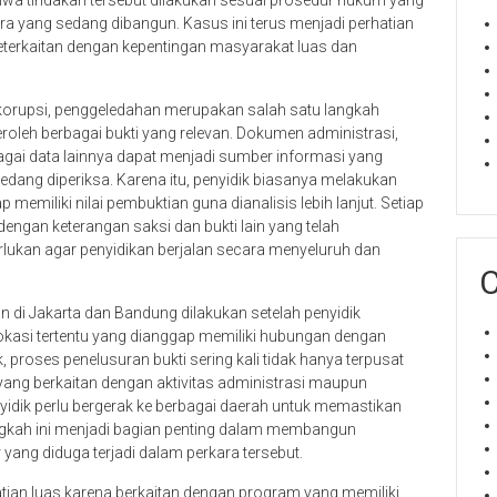
hwa tindakan tersebut dilakukan sesuai prosedur hukum yang
ra yang sedang dibangun. Kasus ini terus menjadi perhatian
eterkaitan dengan kepentingan masyarakat luas dan
orupsi, penggeledahan merupakan salah satu langkah
roleh berbagai bukti yang relevan. Dokumen administrasi,
bagai data lainnya dapat menjadi sumber informasi yang
ang diperiksa. Karena itu, penyidik biasanya melakukan
miliki nilai pembuktian guna dianalisis lebih lanjut. Setiap
ngan keterangan saksi dan bukti lain yang telah
lukan agar penyidikan berjalan secara menyeluruh dan
C
di Jakarta dan Bandung dilakukan setelah penyidik
kasi tertentu yang dianggap memiliki hubungan dengan
proses penelusuran bukti sering kali tidak hanya terpusat
yang berkaitan dengan aktivitas administrasi maupun
nyidik perlu bergerak ke berbagai daerah untuk memastikan
angkah ini menjadi bagian penting dalam membangun
ang diduga terjadi dalam perkara tersebut.
ian luas karena berkaitan dengan program yang memiliki