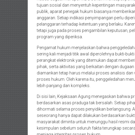
tujuan sosial dan menyentuh kepentingan masyarak
publik, aparat penegak hukum biasanya memberikan
anggaran. Setiap indikasi penyimpangan perlu dipe
pelanggaran terhadap ketentuan yang berlaku. Karena 
tetapi juga pada proses pengambilan keputusan, pel
program yang diperiksa.
Pengamat hukum menjelaskan bahwa penggeledahan 
sering kali menjadi titik awal diperolehnya bukti-b
perangkat elektronik yang ditemukan dapat member
pihak, serta aktivitas yang berkaitan dengan dugaa
diamankan tetap harus melalui proses analisis dan 
proses hukum. Oleh karena itu, penggeledahan mer
lebih panjang dan kompleks.
Di sisi lain, Kejaksaan Agung menegaskan bahwa p
berdasarkan asas praduga tak bersalah. Setiap piha
dihormati selama proses penyidikan berlangsung.
seseorang hanya dapat dilakukan berdasarkan bukti 
masyarakat diminta untuk menunggu hasil resmi dar
kesimpulan sebelum seluruh fakta terungkap secara
menjaga integritas proses hukum.