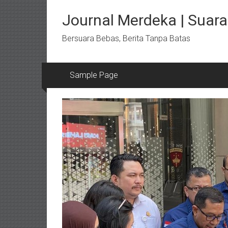
Lompat
ke
Journal Merdeka | Suara 
konten
Bersuara Bebas, Berita Tanpa Batas
Sample Page