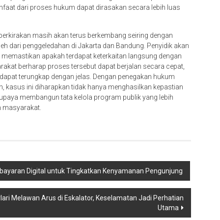
aat dari proses hukum dapat dirasakan secara lebih luas
perkirakan masih akan terus berkembang seiring dengan
oleh dari penggeledahan di Jakarta dan Bandung. Penyidik akan
k memastikan apakah terdapat keterkaitan langsung dengan
akat berharap proses tersebut dapat berjalan secara cepat,
a dapat terungkap dengan jelas. Dengan penegakan hukum
, kasus ini diharapkan tidak hanya menghasilkan kepastian
 upaya membangun tata kelola program publik yang lebih
an masyarakat.
bayaran Digital untuk Tingkatkan Kenyamanan Pengunjung
ri Melawan Arus di Eskalator, Keselamatan Jadi Perhatian
Utama