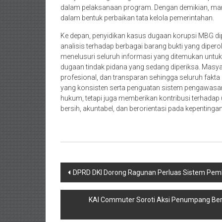
dalam pelaksanaan program. Dengan demikian, manf
dalam bentuk perbaikan tata kelola pemerintahan.
Ke depan, penyidikan kasus dugaan korupsi MBG di
analisis terhadap berbagai barang bukti yang diper
menelusuri seluruh informasi yang ditemukan untu
dugaan tindak pidana yang sedang diperiksa. Masyar
profesional, dan transparan sehingga seluruh fakt
yang konsisten serta penguatan sistem pengawasan
hukum, tetapi juga memberikan kontribusi terhadap
bersih, akuntabel, dan berorientasi pada kepenting
Navigasi
DPRD DKI Dorong Ragunan Perluas Sistem Pem
pos
KAI Commuter Soroti Aksi Penumpang Berla