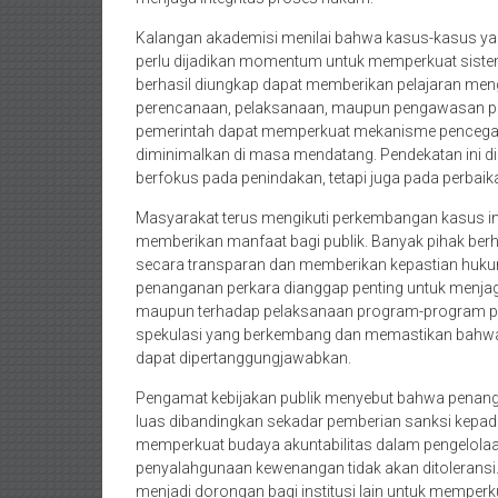
Kalangan akademisi menilai bahwa kasus-kasus ya
perlu dijadikan momentum untuk memperkuat siste
berhasil diungkap dapat memberikan pelajaran meng
perencanaan, pelaksanaan, maupun pengawasan pr
pemerintah dapat memperkuat mekanisme pencegaha
diminimalkan di masa mendatang. Pendekatan ini di
berfokus pada penindakan, tetapi juga pada perbaik
Masyarakat terus mengikuti perkembangan kasus 
memberikan manfaat bagi publik. Banyak pihak ber
secara transparan dan memberikan kepastian hukum 
penanganan perkara dianggap penting untuk menja
maupun terhadap pelaksanaan program-program pe
spekulasi yang berkembang dan memastikan bahwa i
dapat dipertanggungjawabkan.
Pengamat kebijakan publik menyebut bahwa penang
luas dibandingkan sekadar pemberian sanksi kepad
memperkuat budaya akuntabilitas dalam pengelola
penyalahgunaan kewenangan tidak akan ditoleransi.
menjadi dorongan bagi institusi lain untuk memper