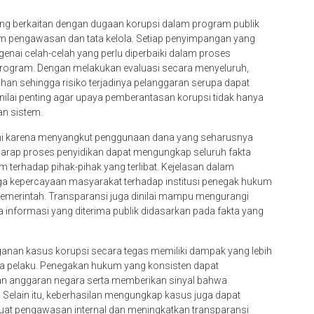
ng berkaitan dengan dugaan korupsi dalam program publik
m pengawasan dan tata kelola. Setiap penyimpangan yang
enai celah-celah yang perlu diperbaiki dalam proses
ogram. Dengan melakukan evaluasi secara menyeluruh,
n sehingga risiko terjadinya pelanggaran serupa dapat
nilai penting agar upaya pemberantasan korupsi tidak hanya
an sistem.
ini karena menyangkut penggunaan dana yang seharusnya
harap proses penyidikan dapat mengungkap seluruh fakta
terhadap pihak-pihak yang terlibat. Kejelasan dalam
ga kepercayaan masyarakat terhadap institusi penegak hukum
merintah. Transparansi juga dinilai mampu mengurangi
nformasi yang diterima publik didasarkan pada fakta yang
anan kasus korupsi secara tegas memiliki dampak yang lebih
a pelaku. Penegakan hukum yang konsisten dapat
an anggaran negara serta memberikan sinyal bahwa
 Selain itu, keberhasilan mengungkap kasus juga dapat
kuat pengawasan internal dan meningkatkan transparansi