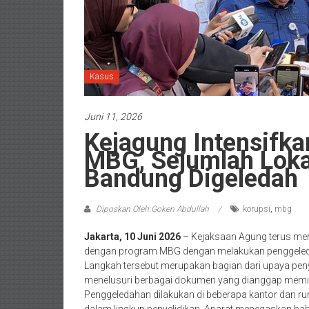
Kasus
Juni 11, 2026
Kejagung Intensifka
MBG, Sejumlah Loka
Bandung Digeledah
Diposkan Oleh:Goken Abdullah
korupsi
,
mbg
Jakarta, 10 Juni 2026
– Kejaksaan Agung terus me
dengan program MBG dengan melakukan penggeledah
Langkah tersebut merupakan bagian dari upaya pen
menelusuri berbagai dokumen yang dianggap memilik
Penggeledahan dilakukan di beberapa kantor dan r