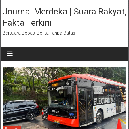
Lompat
ke
Journal Merdeka | Suara Rakyat,
konten
Fakta Terkini
Bersuara Bebas, Berita Tanpa Batas
Peristiwa