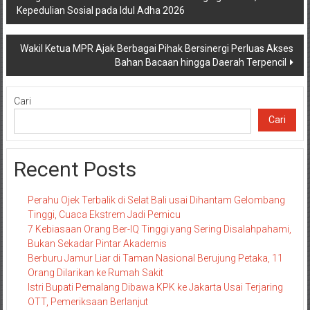
Kepedulian Sosial pada Idul Adha 2026
pos
Wakil Ketua MPR Ajak Berbagai Pihak Bersinergi Perluas Akses
Bahan Bacaan hingga Daerah Terpencil
Cari
Cari
Recent Posts
Perahu Ojek Terbalik di Selat Bali usai Dihantam Gelombang
Tinggi, Cuaca Ekstrem Jadi Pemicu
7 Kebiasaan Orang Ber-IQ Tinggi yang Sering Disalahpahami,
Bukan Sekadar Pintar Akademis
Berburu Jamur Liar di Taman Nasional Berujung Petaka, 11
Orang Dilarikan ke Rumah Sakit
Istri Bupati Pemalang Dibawa KPK ke Jakarta Usai Terjaring
OTT, Pemeriksaan Berlanjut